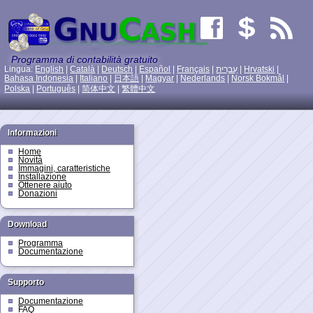
Programma di contabilità gratuito
Lingua:
English
|
Català
|
Deutsch
|
Español
|
Français
|
עִברִית
|
Hrvatski
|
Bahasa Indonesia
|
Italiano
|
日本語
|
Magyar
|
Nederlands
|
Norsk Bokmål
|
Polska
|
Português
|
简体中文
|
繁體中文
Informazioni
Home
Novità
Immagini, caratteristiche
Installazione
Ottenere aiuto
Donazioni
Download
Programma
Documentazione
Supporto
Documentazione
FAQ