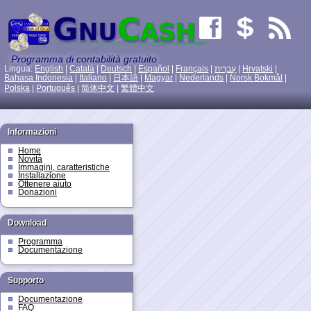
Programma di contabilità gratuito
Lingua:
English
|
Català
|
Deutsch
|
Español
|
Français
|
עִברִית
|
Hrvatski
|
Bahasa Indonesia
|
Italiano
|
日本語
|
Magyar
|
Nederlands
|
Norsk Bokmål
|
Polska
|
Português
|
简体中文
|
繁體中文
Informazioni
Home
Novità
Immagini, caratteristiche
Installazione
Ottenere aiuto
Donazioni
Download
Programma
Documentazione
Supporto
Documentazione
FAQ