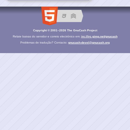
Copyright © 2001–2026 The GnuCash Project
Relate baixas do servidor e correio electrónico em:
irc://irc.gimp.net/gnucash
Problemas de tradução? Contacto:
gnucash-devel@gnucash.org