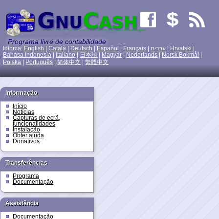
Programa livre de contabilidade
Idioma:
English
|
Català
|
Deutsch
|
Español
|
Français
|
עִברִית
|
Hrvatski
|
Bahasa Indonesia
|
Italiano
|
日本語
|
Magyar
|
Nederlands
|
Norsk Bokmål
|
Polska
|
Português
|
简体中文
|
繁體中文
Informação
Início
Notícias
Capturas de ecrã,
funcionalidades
Instalação
Obter ajuda
Donativos
Transferências
Programa
Documentação
Assistência
Documentação