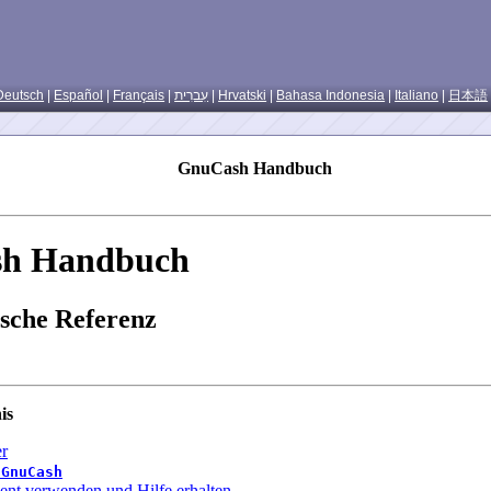
Deutsch
|
Español
|
Français
|
עִברִית
|
Hrvatski
|
Bahasa Indonesia
|
Italiano
|
日本語