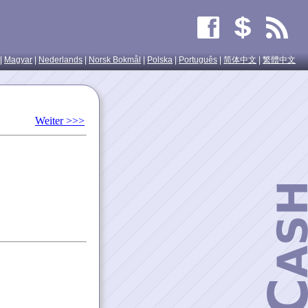
|
Magyar
|
Nederlands
|
Norsk Bokmål
|
Polska
|
Português
|
简体中文
|
繁體中文