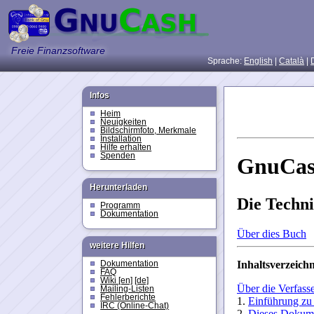
Freie Finanzsoftware
Sprache:
English
|
Català
|
Infos
Heim
Neuigkeiten
Bildschirmfoto, Merkmale
Installation
Hilfe erhalten
Spenden
Herunterladen
Programm
Dokumentation
weitere Hilfen
Dokumentation
FAQ
Wiki [en]
[de]
Mailing-Listen
Fehlerberichte
IRC (Online-Chat)