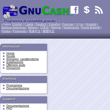
Programma di contabilità gratuito
Lingua:
English
|
Català
|
Deutsch
|
Español
|
Français
|
עִברִית
|
Hrvatski
|
Bahasa Indonesia
|
Italiano
|
日本語
|
Magyar
|
Nederlands
|
Norsk Bokmål
|
Polska
|
Português
|
简体中文
|
繁體中文
Informazioni
Home
Novità
Immagini, caratteristiche
Installazione
Ottenere aiuto
Donazioni
Download
Programma
Documentazione
Supporto
Documentazione
FAQ