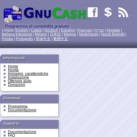
Programma di contabilità gratuito
Lingua:
English
|
Català
|
Deutsch
|
Español
|
Français
|
עִברִית
|
Hrvatski
|
Bahasa Indonesia
|
Italiano
|
日本語
|
Magyar
|
Nederlands
|
Norsk Bokmål
|
Polska
|
Português
|
简体中文
|
繁體中文
Informazioni
Home
Novità
Immagini, caratteristiche
Installazione
Ottenere aiuto
Donazioni
Download
Programma
Documentazione
Supporto
Documentazione
FAQ